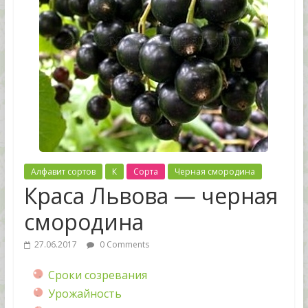
Алфавит сортов
К
Сорта
Черная смородина
Краса Львова — черная
смородина
27.06.2017
0 Comments
Сроки созревания
Урожайность