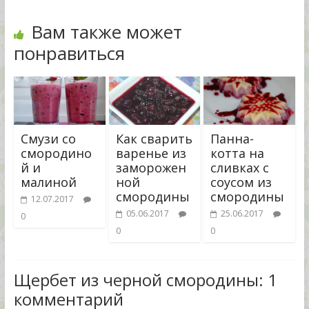
Вам также может
понравиться
Смузи со
Как сварить
Панна-
смородино
варенье из
котта на
й и
заморожен
сливках с
малиной
ной
соусом из
смородины
смородины
12.07.2017
05.06.2017
25.06.2017
0
0
0
Щербет из черной смородины
: 1
комментарий