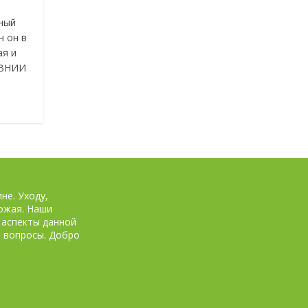
ный
н он в
ая и
 ВНИИ
не. Уходу,
рожая. Наши
 аспекты данной
и вопросы. Добро