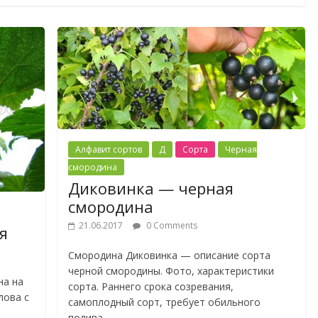
Алфавит сортов
Д
Сорта
Черная
смородина
Диковинка — черная
смородина
21.06.2017
0 Comments
я
Смородина Диковинка — описание сорта
черной смородины. Фото, характеристики
на на
сорта. Раннего срока созревания,
лова с
самоплодный сорт, требует обильного
полива.