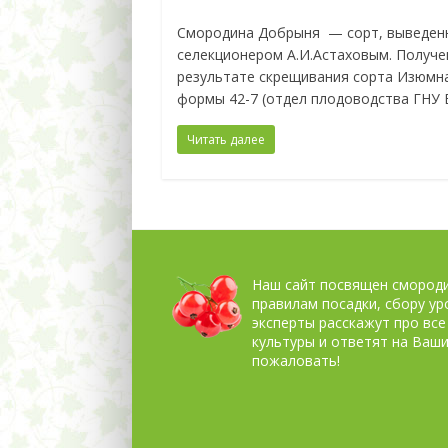
Смородина Добрыня — сорт, выведен
селекционером А.И.Астаховым. Получе
результате скрещивания сорта Изюмн
формы 42-7 (отдел плодоводства ГНУ
Читать далее
Наш сайт посвящен смороди
правилам посадки, сбору у
эксперты расскажут про все
культуры и ответят на Ваш
пожаловать!