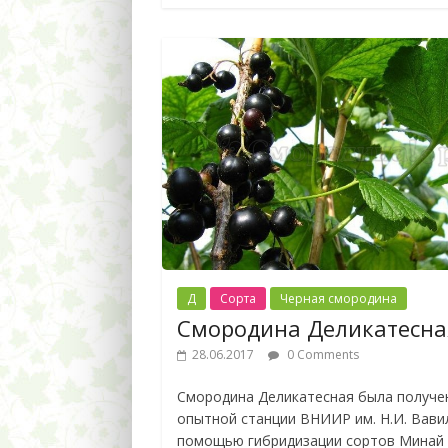
Д
Сорта
Черная смородина
Смородина Деликатесна
28.06.2017
0 Comments
Смородина Деликатесная была получе
опытной станции ВНИИР им. Н.И. Вави
помощью гибридизации сортов Минай