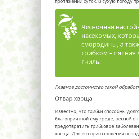
протяжении суток. В сухую погоду п
Чесночная настойк
насекомых, которы
смородины, а так
грибком – пятная 
гниль.
Главное достоинство такой обработк
Отвар хвоща
Известно, что грибки способны долг
благоприятной ему среде, весной он
предотвратить грибковое заболеван
хвоща. Для его приготовления понад