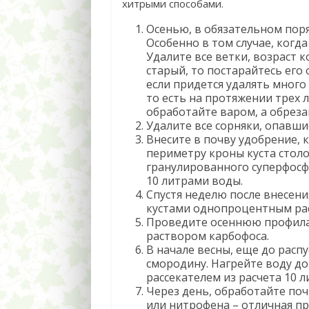
хитрыми способами.
Осенью, в обязательном пор
Особенно в том случае, когд
Удалите все ветки, возраст 
старый, то постарайтесь его 
если придется удалять много 
то есть на протяжении трех л
обработайте варом, а обреза
Удалите все сорняки, опавши
Внесите в почву удобрение, 
периметру кроны куста столо
гранулированного суперфосфат
10 литрами воды.
Спустя неделю после внесен
кустами однопроцентным ра
Проведите осеннюю профила
раствором карбофоса.
В начале весны, еще до расп
смородину. Нагрейте воду до
рассекателем из расчета 10 
Через день, обработайте по
или нитрофена – отличная пр