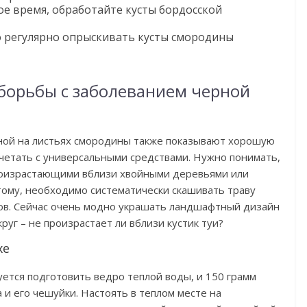
ое время, обработайте кусты бордосской
 регулярно опрыскивать кусты смородины
борьбы с заболеванием черной
ой на листьях смородины также показывают хорошую
очетать с универсальными средствами. Нужно понимать,
произрастающими вблизи хвойными деревьями или
тому, необходимо систематически скашивать траву
ров. Сейчас очень модно украшать ландшафтный дизайн
руг – не произрастает ли вблизи кустик туи?
хе
ется подготовить ведро теплой воды, и 150 грамм
 и его чешуйки. Настоять в теплом месте на