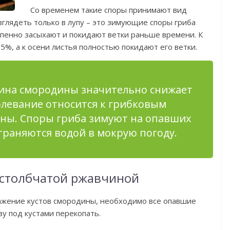
Со временем такие споры принимают вид
глядеть только в лупу – это зимующие споры гриба
остепенно засыхают и покидают ветки раньше времени. К
25%, а к осени листья полностью покидают его ветки.
ина смородины значительно снижает
олевание относится к грибковым
ны. Споры гриба зимуют на опавших
траняются водой в мокрую погоду.
 столбчатой ржавчиной
ажение кустов смородины, необходимо все опавшие
ву под кустами перекопать.