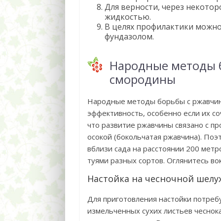
Для верности, через некотор
жидкостью.
В целях профилактики можно
фундазолом.
Народные методы 
смородины
Народные методы борьбы с ржавчин
эффективность, особенно если их с
что развитие ржавчины связано с 
осокой (бокольчатая ржавчина). Поэ
вблизи сада на расстоянии 200 мет
туями разных сортов. Оглянитесь вок
Настойка на чесночной шелу
Для приготовления настойки потребу
измельченных сухих листьев чеснока