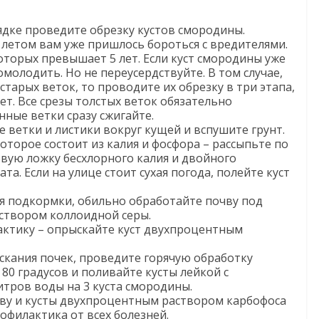
ядке проведите обрезку кустов смородины.
а летом вам уже пришлось бороться с вредителями.
которых превышает 5 лет. Если куст смородины уже
омолодить. Но не переусердствуйте. В том случае,
старых веток, то проводите их обрезку в три этапа,
ет. Все срезы толстых веток обязательно
нные ветки сразу сжигайте.
е ветки и листики вокруг кущей и вспушите грунт.
которое состоит из калия и фосфора – рассыпьте по
вую ложку бесхлорного калия и двойного
а. Если на улице стоит сухая погода, полейте куст
ия подкормки, обильно обработайте почву под
створом коллоидной серы.
ктику – опрыскайте куст двухпроцентным
ускания почек, проведите горячую обработку
 80 градусов и поливайте кусты лейкой с
литров воды на 3 куста смородины.
чву и кусты двухпроцентным раствором карбофоса
офилактика от всех болезней.