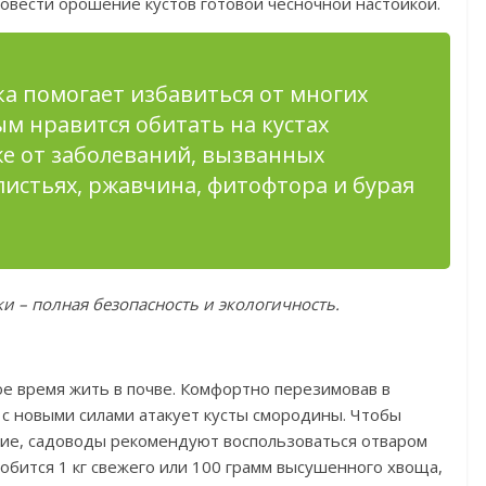
ровести орошение кустов готовой чесночной настойкой.
а помогает избавиться от многих
м нравится обитать на кустах
же от заболеваний, вызванных
листьях, ржавчина, фитофтора и бурая
и – полная безопасность и экологичность.
ое время жить в почве. Комфортно перезимовав в
 с новыми силами атакует кусты смородины. Чтобы
ие, садоводы рекомендуют воспользоваться отваром
обится 1 кг свежего или 100 грамм высушенного хвоща,